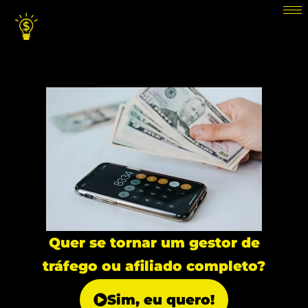
Quer se tornar um gestor de
tráfego ou afiliado completo?
Sim, eu quero!