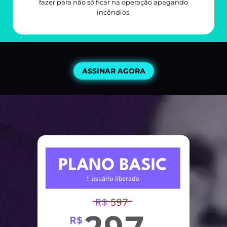
fazer para não só ficar na operação apagando
incêndios.
ASSINAR AGORA