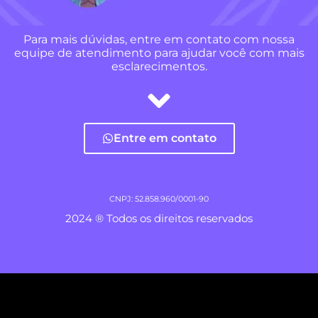
Para mais dúvidas, entre em contato com nossa
equipe de atendimento para ajudar você com mais
esclarecimentos.
Entre em contato
CNPJ: 52.858.960/0001-90
2024 ® Todos os direitos reservados