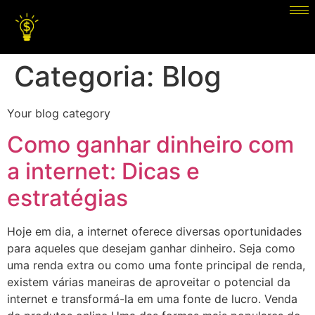
Categoria:
Blog
Your blog category
Como ganhar dinheiro com
a internet: Dicas e
estratégias
Hoje em dia, a internet oferece diversas oportunidades
para aqueles que desejam ganhar dinheiro. Seja como
uma renda extra ou como uma fonte principal de renda,
existem várias maneiras de aproveitar o potencial da
internet e transformá-la em uma fonte de lucro. Venda