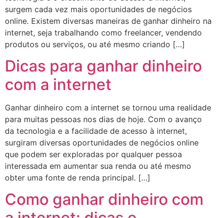
surgem cada vez mais oportunidades de negócios
online. Existem diversas maneiras de ganhar dinheiro na
internet, seja trabalhando como freelancer, vendendo
produtos ou serviços, ou até mesmo criando […]
Dicas para ganhar dinheiro
com a internet
Ganhar dinheiro com a internet se tornou uma realidade
para muitas pessoas nos dias de hoje. Com o avanço
da tecnologia e a facilidade de acesso à internet,
surgiram diversas oportunidades de negócios online
que podem ser exploradas por qualquer pessoa
interessada em aumentar sua renda ou até mesmo
obter uma fonte de renda principal. […]
Como ganhar dinheiro com
a internet: dicas e